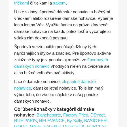
tričkami
či tielkami a
sakom
.
Úzke skinny, športové dámske nohavice s bočnými
vreckami alebo rozšírené dámske nohavice. Výber je
len a len na Vás. Využite šancu na práve zľavnené
dámske nohavice na každú príležitosť a vyčarujte si
vďaka nim dokonalú postavu.
Športovú verziu outfitu ponúkajú džínsy tých
najrôznejších štýlov a značiek. Pre športovo aktívne
založené typy je v ponuke aj množstvo
športových
dámskych nohavíc
vhodných nielen na cvičenie ale
aj na bežné voľnočasové aktivity.
Lacné dámske nohavice,
elegantné dámske
nohavice
, dámske letné nohavice. To je len malý
výber toho, čo všetko nájdete v našej ponuke
dámskych nohavíc.
Obľúbené značky v kategórii dámske
nohavice:
Blancheporte
,
Factory Price
,
DStreet
,
RUE PARIS
,
RELEVANCE
,
By Sally
,
BASIC FEEL
GOOD
,
GATE
,
KALENJI
,
QUECHUA
,
FORCLAZ
,