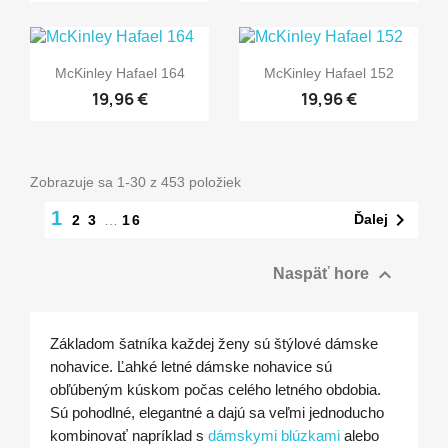
McKinley Hafael 164
McKinley Hafael 152
19,96 €
19,96 €
Zobrazuje sa 1-30 z 453 položiek
1

Ďalej
2
3
…
16

Naspäť hore
Základom šatníka každej ženy sú štýlové dámske
nohavice. Ľahké letné dámske nohavice sú
obľúbeným kúskom počas celého letného obdobia.
Sú pohodlné, elegantné a dajú sa veľmi jednoducho
kombinovať napríklad s
dámskymi blúzkami
alebo