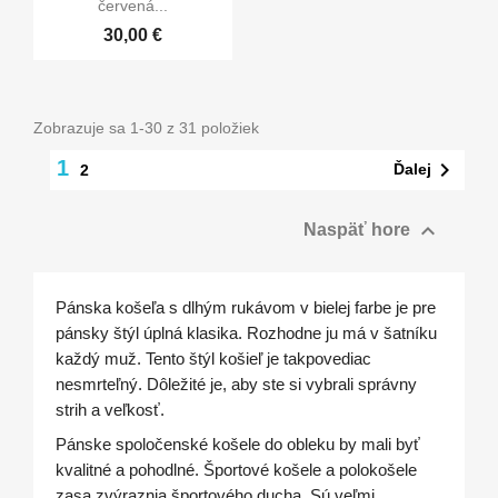
červená...
30,00 €
Zobrazuje sa 1-30 z 31 položiek
1

Ďalej
2

Naspäť hore
Pánska košeľa s dlhým rukávom v bielej farbe je pre
pánsky štýl úplná klasika. Rozhodne ju má v šatníku
každý muž. Tento štýl košieľ je takpovediac
nesmrteľný. Dôležité je, aby ste si vybrali správny
strih a veľkosť.
Pánske spoločenské košele do obleku by mali byť
kvalitné a pohodlné. Športové košele a polokošele
zasa zvýraznia športového ducha. Sú veľmi