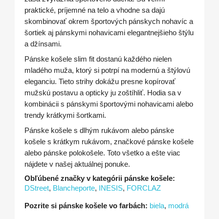
praktické, príjemné na telo a vhodne sa dajú
skombinovať okrem športových pánskych nohavíc a
šortiek aj pánskymi nohavicami elegantnejšieho štýlu
a džínsami.
Pánske košele slim fit dostanú každého nielen
mladého muža, ktorý si potrpí na modernú a štýlovú
eleganciu. Tieto strihy dokážu presne kopírovať
mužskú postavu a opticky ju zoštíhliť. Hodia sa v
kombinácii s pánskymi športovými nohavicami alebo
trendy krátkymi šortkami.
Pánske košele s dlhým rukávom alebo pánske
košele s krátkym rukávom, značkové pánske košele
alebo pánske polokošele. Toto všetko a ešte viac
nájdete v našej aktuálnej ponuke.
Obľúbené značky v kategórii pánske košele:
DStreet
,
Blancheporte
,
INESIS
,
FORCLAZ
Pozrite si pánske košele vo farbách:
biela
,
modrá