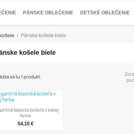
EČENIE
PÁNSKE OBLEČENIE
DETSKÉ OBLEČENIE
košele
Pánske košele biele
ánske košele biele
Zora
dza sa tu 1 produkt.
pod
antná klasická košeľa v bielej
farbe
54,10 €