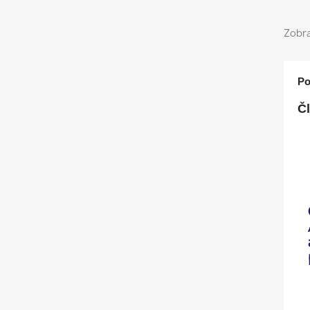
Zobra
Po
Č