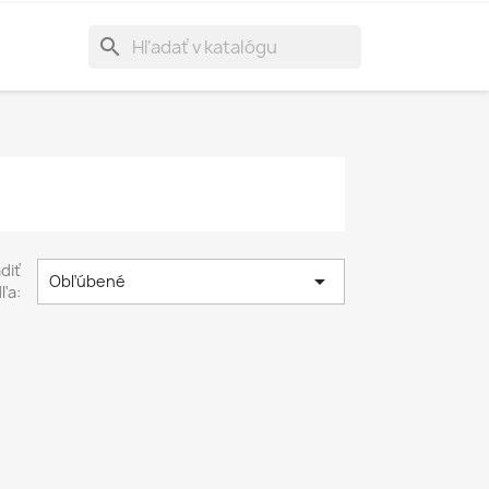
search
diť

Obľúbené
ľa: