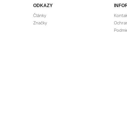
ODKAZY
INFO
Články
Konta
Značky
Ochra
Podmie