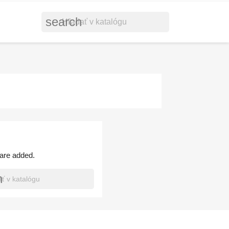
search
 are added.
h