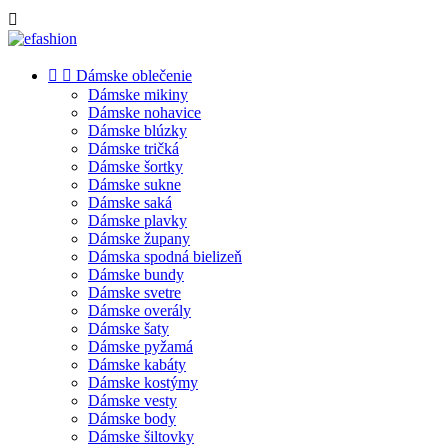



Dámske oblečenie
Dámske mikiny
Dámske nohavice
Dámske blúzky
Dámske tričká
Dámske šortky
Dámske sukne
Dámske saká
Dámske plavky
Dámske župany
Dámska spodná bielizeň
Dámske bundy
Dámske svetre
Dámske overály
Dámske šaty
Dámske pyžamá
Dámske kabáty
Dámske kostýmy
Dámske vesty
Dámske body
Dámske šiltovky