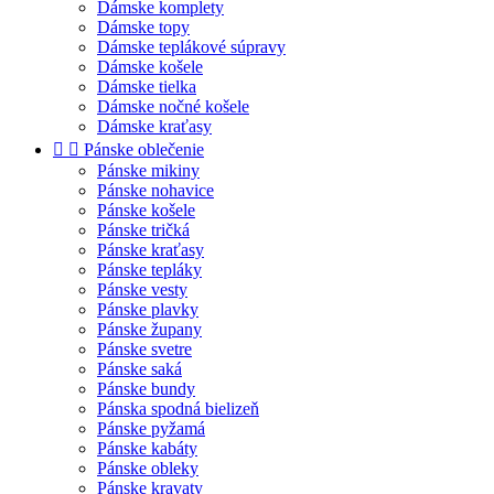
Dámske komplety
Dámske topy
Dámske teplákové súpravy
Dámske košele
Dámske tielka
Dámske nočné košele
Dámske kraťasy


Pánske oblečenie
Pánske mikiny
Pánske nohavice
Pánske košele
Pánske tričká
Pánske kraťasy
Pánske tepláky
Pánske vesty
Pánske plavky
Pánske župany
Pánske svetre
Pánske saká
Pánske bundy
Pánska spodná bielizeň
Pánske pyžamá
Pánske kabáty
Pánske obleky
Pánske kravaty