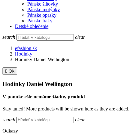
Pánske šiltovky
Pánske motýliky
Pánske opasky
Pánske traky
Detské oblečenie
search
clear
efashion.sk
Hodinky
Hodinky Daniel Wellington

OK
Hodinky Daniel Wellington
V ponuke ešte nemáme žiadny produkt
Stay tuned! More products will be shown here as they are added.
search
clear
Odkazy