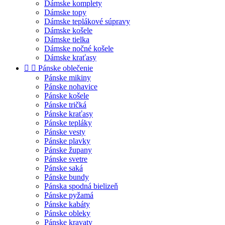
Dámske komplety
Dámske topy
Dámske teplákové súpravy
Dámske košele
Dámske tielka
Dámske nočné košele
Dámske kraťasy


Pánske oblečenie
Pánske mikiny
Pánske nohavice
Pánske košele
Pánske tričká
Pánske kraťasy
Pánske tepláky
Pánske vesty
Pánske plavky
Pánske župany
Pánske svetre
Pánske saká
Pánske bundy
Pánska spodná bielizeň
Pánske pyžamá
Pánske kabáty
Pánske obleky
Pánske kravaty