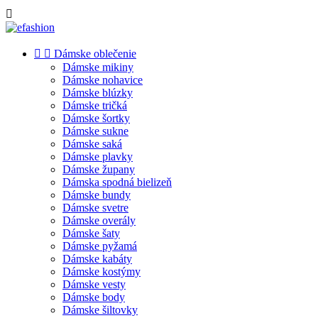



Dámske oblečenie
Dámske mikiny
Dámske nohavice
Dámske blúzky
Dámske tričká
Dámske šortky
Dámske sukne
Dámske saká
Dámske plavky
Dámske župany
Dámska spodná bielizeň
Dámske bundy
Dámske svetre
Dámske overály
Dámske šaty
Dámske pyžamá
Dámske kabáty
Dámske kostýmy
Dámske vesty
Dámske body
Dámske šiltovky