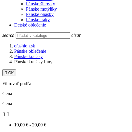
Pánske šiltovky
Pánske motýliky
Pánske opasky
Pánske traky
Detské oblečenie
search
clear
efashion.sk
Pánske oblečenie
Pánske kraťasy
Pánske kraťasy Inny

OK
Filtrovať podľa
Cena
Cena


19,00 € - 20,00 €