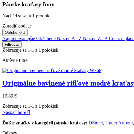
Pánske kraťasy Inny
Nachádza sa tu 1 produkt.
Zoradiť podľa:
Obľúbené

Najpredávanejšie
Obľúbené
Názov: A - Z
Názov: Z - A
Cena: najlac
Filtrovať
Zobrazuje sa 1-1 z 1 položiek
Aktívne filtre
Originálne bavlnené rifľové modré kraťa
19,80 €
Zobrazuje sa 1-1 z 1 položiek
Naspäť hore

Ďalšie značky v kategórii pánske kraťasy:
DStreet
,
Under Armour
Odkazy