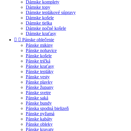
Dámske komplety
Dámske topy
Dámske teplákové súpravy
Dámske košele
Dámske tielka
Dámske nočné košele
Dámske kraťasy


Pánske oblečenie
Pánske mikiny
Pánske nohavice
Pánske košele
Pánske tričká
Pánske kraťasy
Pánske tepláky
Pánske vesty
Pánske plavky
Pánske župany
Pánske svetre
Pánske saká
Pánske bundy
Pánska spodná bielizeň
Pánske pyžamá
Pánske kabáty
Pánske obleky
Pánske kravaty