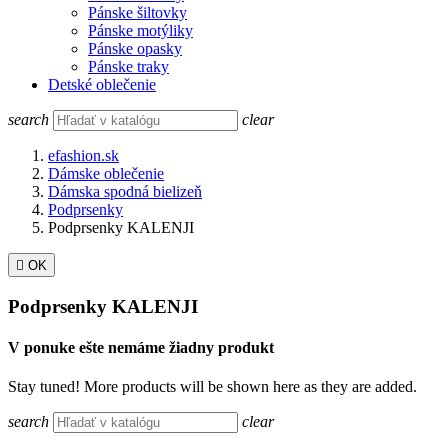
Pánske šiltovky
Pánske motýliky
Pánske opasky
Pánske traky
Detské oblečenie
search
clear
efashion.sk
Dámske oblečenie
Dámska spodná bielizeň
Podprsenky
Podprsenky KALENJI

OK
Podprsenky KALENJI
V ponuke ešte nemáme žiadny produkt
Stay tuned! More products will be shown here as they are added.
search
clear