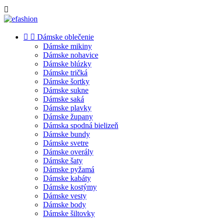



Dámske oblečenie
Dámske mikiny
Dámske nohavice
Dámske blúzky
Dámske tričká
Dámske šortky
Dámske sukne
Dámske saká
Dámske plavky
Dámske župany
Dámska spodná bielizeň
Dámske bundy
Dámske svetre
Dámske overály
Dámske šaty
Dámske pyžamá
Dámske kabáty
Dámske kostýmy
Dámske vesty
Dámske body
Dámske šiltovky