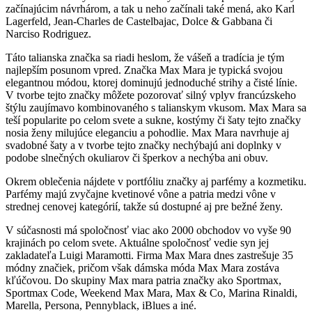
začínajúcim návrhárom, a tak u neho začínali také mená, ako Karl
Lagerfeld, Jean-Charles de Castelbajac, Dolce & Gabbana či
Narciso Rodriguez.
Táto talianska značka sa riadi heslom, že vášeň a tradícia je tým
najlepším posunom vpred. Značka Max Mara je typická svojou
elegantnou módou, ktorej dominujú jednoduché strihy a čisté línie.
V tvorbe tejto značky môžete pozorovať silný vplyv francúzskeho
štýlu zaujímavo kombinovaného s talianskym vkusom. Max Mara sa
teší popularite po celom svete a sukne, kostýmy či šaty tejto značky
nosia ženy milujúce eleganciu a pohodlie. Max Mara navrhuje aj
svadobné šaty a v tvorbe tejto značky nechýbajú ani doplnky v
podobe slnečných okuliarov či šperkov a nechýba ani obuv.
Okrem oblečenia nájdete v portfóliu značky aj parfémy a kozmetiku.
Parfémy majú zvyčajne kvetinové vône a patria medzi vône v
strednej cenovej kategórií, takže sú dostupné aj pre bežné ženy.
V súčasnosti má spoločnosť viac ako 2000 obchodov vo vyše 90
krajinách po celom svete. Aktuálne spoločnosť vedie syn jej
zakladateľa Luigi Maramotti. Firma Max Mara dnes zastrešuje 35
módny značiek, pričom však dámska móda Max Mara zostáva
kľúčovou. Do skupiny Max mara patria značky ako Sportmax,
Sportmax Code, Weekend Max Mara, Max & Co, Marina Rinaldi,
Marella, Persona, Pennyblack, iBlues a iné.