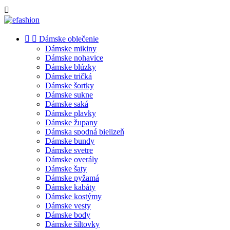



Dámske oblečenie
Dámske mikiny
Dámske nohavice
Dámske blúzky
Dámske tričká
Dámske šortky
Dámske sukne
Dámske saká
Dámske plavky
Dámske župany
Dámska spodná bielizeň
Dámske bundy
Dámske svetre
Dámske overály
Dámske šaty
Dámske pyžamá
Dámske kabáty
Dámske kostýmy
Dámske vesty
Dámske body
Dámske šiltovky