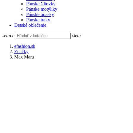
Pánske šiltovky
Pánske motýliky
Pánske opasky
Pánske traky
Detské oblečenie
search
clear
efashion.sk
Značky
Max Mara