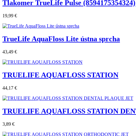
Tlakomer TrueLife Pulse (8594175354324)
19,99 €
TrueLife AquaFloss Lite ústna sprcha
43,49 €
TRUELIFE AQUAFLOSS STATION
44,17 €
TRUELIFE AQUAFLOSS STATION DEN
3,89 €