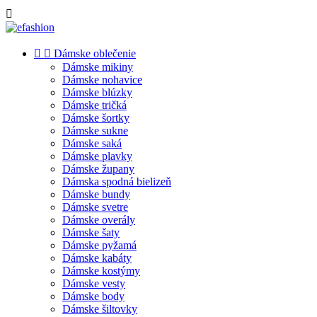



Dámske oblečenie
Dámske mikiny
Dámske nohavice
Dámske blúzky
Dámske tričká
Dámske šortky
Dámske sukne
Dámske saká
Dámske plavky
Dámske župany
Dámska spodná bielizeň
Dámske bundy
Dámske svetre
Dámske overály
Dámske šaty
Dámske pyžamá
Dámske kabáty
Dámske kostýmy
Dámske vesty
Dámske body
Dámske šiltovky