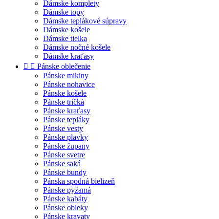
Dámske komplety
Dámske topy
Dámske teplákové súpravy
Dámske košele
Dámske tielka
Dámske nočné košele
Dámske kraťasy


Pánske oblečenie
Pánske mikiny
Pánske nohavice
Pánske košele
Pánske tričká
Pánske kraťasy
Pánske tepláky
Pánske vesty
Pánske plavky
Pánske župany
Pánske svetre
Pánske saká
Pánske bundy
Pánska spodná bielizeň
Pánske pyžamá
Pánske kabáty
Pánske obleky
Pánske kravaty