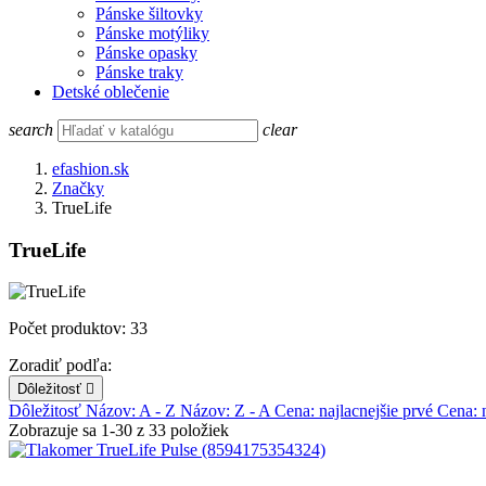
Pánske šiltovky
Pánske motýliky
Pánske opasky
Pánske traky
Detské oblečenie
search
clear
efashion.sk
Značky
TrueLife
TrueLife
Počet produktov: 33
Zoradiť podľa:
Dôležitosť

Dôležitosť
Názov: A - Z
Názov: Z - A
Cena: najlacnejšie prvé
Cena: 
Zobrazuje sa 1-30 z 33 položiek