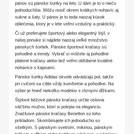
pánov sú pánske šortky na leto. U dám je to o niečo
jednoduchšie. Môžu nosiť okrem krátkych nohavíc aj
sukne a šaty. U pánov je to teda naozaj kúsok
oblečenia, ktorý je v lete veľmi vzdušný a praktický.
Či už preferujete športový alebo elegantný štýl, v
našej ponuke si nájdete naozaj veľké množstvo
pánskych šortiek. Pánske športové kraťasy sú
pohodlné a trendy. Vybrať si môžete aj pohodlné
plátené kraťasy alebo tiež veľmi obľúbené kvalitné
nohavice s kapsami.
Pánske šortky Adidas skvele odvádzajú pot, takže
pri cvičení sa cítite vždy komfortne a pohodlne. Na
výber je hneď niekoľko modelov s rôznymi dĺžkami.
Štýlové béžové pánske kraťasy určite oslovia
väčšinu mužov, ktorí si potrpia na eleganciu.
Značkové pánske kraťasy Benetton sú toho
príkladom. Skombinujete ich jednoducho so
všetkým. S pánskym svetrom, mikinou, pánskym