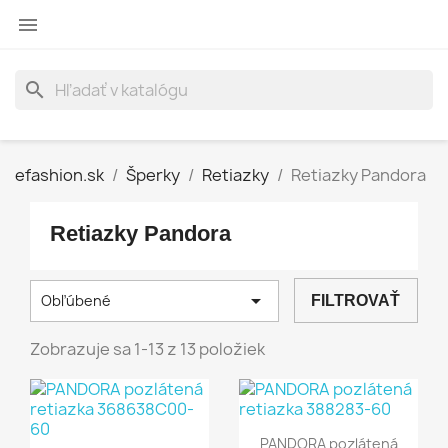

search
efashion.sk
Šperky
Retiazky
Retiazky Pandora
Retiazky Pandora

Obľúbené
FILTROVAŤ
Zobrazuje sa 1-13 z 13 položiek
PANDORA pozlátená