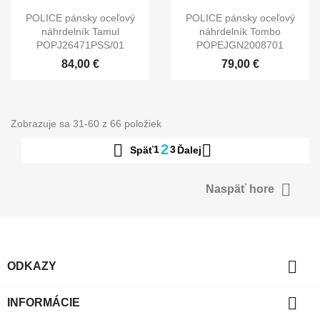
POLICE pánsky oceľový
POLICE pánsky oceľový
náhrdelník Tamul
náhrdelník Tombo
POPJ26471PSS/01
POPEJGN2008701
84,00 €
79,00 €
Zobrazuje sa 31-60 z 66 položiek


2
1
3
Späť
Ďalej

Naspäť hore

ODKAZY

INFORMÁCIE