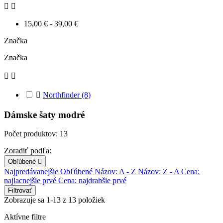


15,00 € - 39,00 €
Značka
Značka



Northfinder
(8)
Dámske šaty modré
Počet produktov: 13
Zoradiť podľa:
Obľúbené

Najpredávanejšie
Obľúbené
Názov: A - Z
Názov: Z - A
Cena:
najlacnejšie prvé
Cena: najdrahšie prvé
Filtrovať
Zobrazuje sa 1-13 z 13 položiek
Aktívne filtre