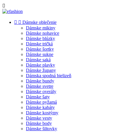



Dámske oblečenie
Dámske mikiny
Dámske nohavice
Dámske blúzky
Dámske tričká
Dámske šortky
Dámske sukne
Dámske saká
Dámske plavky
Dámske župany
Dámska spodná bielizeň
Dámske bundy
Dámske svetre
Dámske overály
Dámske šaty
Dámske pyžamá
Dámske kabáty
Dámske kostýmy
Dámske vesty
Dámske body
Dámske šiltovky