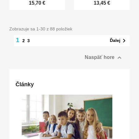
15,70 €
13,45 €
Zobrazuje sa 1-30 z 88 položiek
1

Ďalej
2
3

Naspäť hore
Články