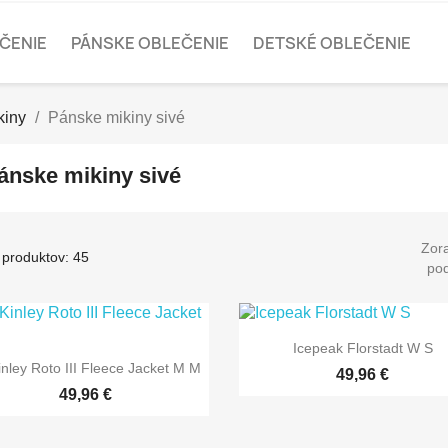
ČENIE
PÁNSKE OBLEČENIE
DETSKÉ OBLEČENIE
kiny
Pánske mikiny sivé
ánske mikiny sivé
Zora
 produktov: 45
pod
Icepeak Florstadt W S
nley Roto III Fleece Jacket M M
49,96 €
49,96 €