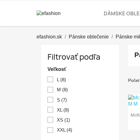
DÁMSKE OBLE
efashion.sk
Pánske oblečenie
Pánske mi
P
Filtrovať podľa
Veľkosť
L
(8)
Počet
M
(8)
S
(7)
XL
(8)
McKi
XS
(1)
XXL
(4)