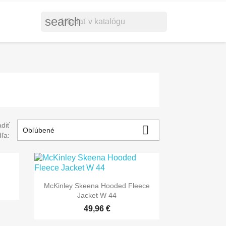
search
diť

Obľúbené
ľa:
McKinley Skeena Hooded Fleece
Jacket W 44
49,96 €