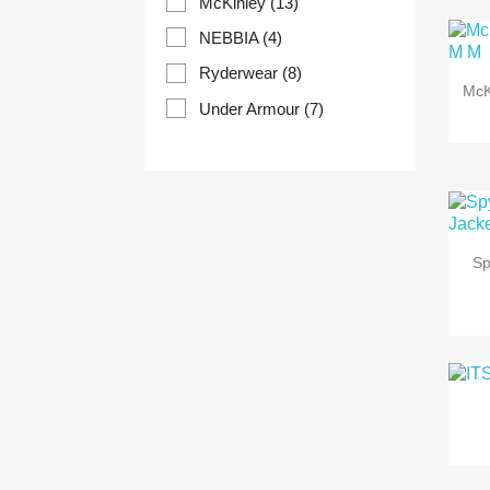
McKinley
(13)
NEBBIA
(4)
Ryderwear
(8)
McK
Under Armour
(7)
Sp