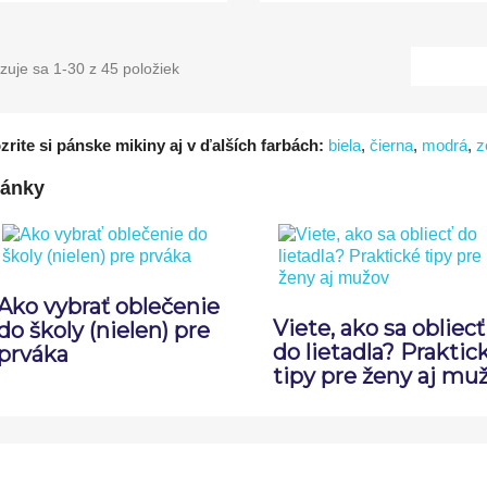
zuje sa 1-30 z 45 položiek
zrite si pánske mikiny aj v ďalších farbách:
biela
,
čierna
,
modrá
,
z
lánky
Ako vybrať oblečenie
Viete, ako sa obliecť
do školy (nielen) pre
do lietadla? Praktic
prváka
tipy pre ženy aj mu