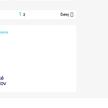
1

Ďalej
2
elená
ké
žov